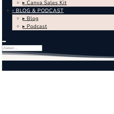
▸ Canva Sales Kit
◦ BLOG & PODCAST
▸ Blog
▸ Podcast