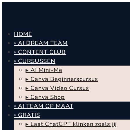
HOME
◦ AI DREAM TEAM
◦ CONTENT CLUB
◦ CURSUSSEN
▸ AI Mini-Me
▸ Canva Beginnerscursus
▸ Canva Video Cursus
▸ Canva Shop
◦ AI TEAM OP MAAT
◦ GRATIS
▸ Laat ChatGPT klinken zoals jij